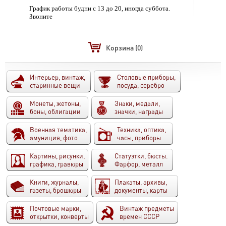
График работы будни с 13 до 20, иногда суббота.
Звоните
Корзина
(0)
Интерьер, винтаж,
Столовые приборы,
старинные вещи
посуда, серебро
Монеты, жетоны,
Знаки, медали,
боны, облигации
значки, награды
Военная тематика,
Техника, оптика,
амуниция, фото
часы, приборы
Картины, рисунки,
Статуэтки, бюсты.
графика, гравюры
Фарфор, металл
Книги, журналы,
Плакаты, архивы,
газеты, брошюры
документы, карты
Почтовые марки,
Винтаж предметы
открытки, конверты
времен СССР