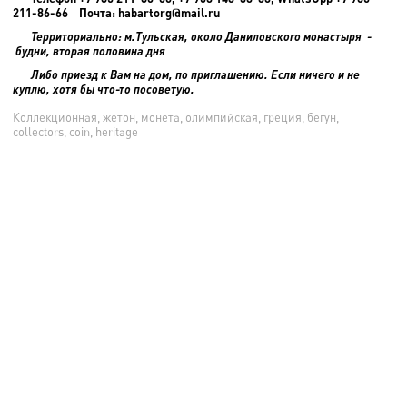
211-86-66 Почта: habartorg@mail.ru
Территориально: м.Тульская, около Даниловского монастыря -
будни, вторая половина дня
Либо приезд к Вам на дом, по приглашению. Если ничего и не
куплю, хотя бы что-то посоветую.
Коллекционная, жетон, монета, олимпийская, греция, бегун,
collectors, coin, heritage