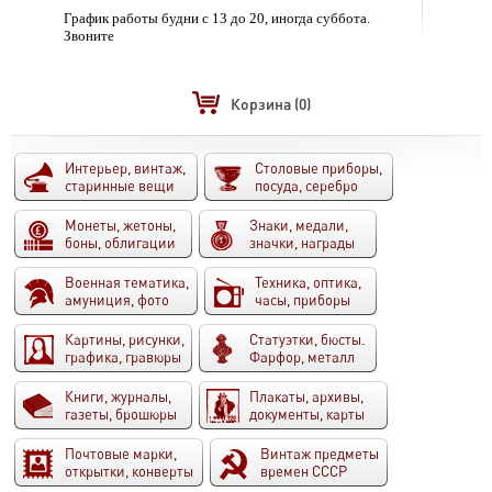
График работы будни с 13 до 20, иногда суббота.
Звоните
Корзина
(0)
Интерьер, винтаж,
Столовые приборы,
старинные вещи
посуда, серебро
Монеты, жетоны,
Знаки, медали,
боны, облигации
значки, награды
Военная тематика,
Техника, оптика,
амуниция, фото
часы, приборы
Картины, рисунки,
Статуэтки, бюсты.
графика, гравюры
Фарфор, металл
Книги, журналы,
Плакаты, архивы,
газеты, брошюры
документы, карты
Почтовые марки,
Винтаж предметы
открытки, конверты
времен СССР