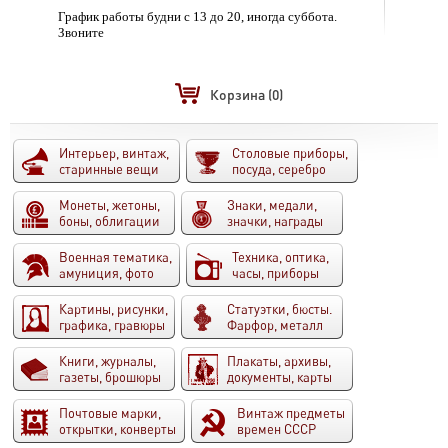
График работы будни с 13 до 20, иногда суббота.
Звоните
Корзина
(0)
Интерьер, винтаж,
Столовые приборы,
старинные вещи
посуда, серебро
Монеты, жетоны,
Знаки, медали,
боны, облигации
значки, награды
Военная тематика,
Техника, оптика,
амуниция, фото
часы, приборы
Картины, рисунки,
Статуэтки, бюсты.
графика, гравюры
Фарфор, металл
Книги, журналы,
Плакаты, архивы,
газеты, брошюры
документы, карты
Почтовые марки,
Винтаж предметы
открытки, конверты
времен СССР