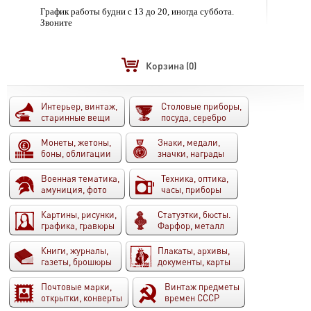
График работы будни с 13 до 20, иногда суббота.
Звоните
Корзина
(0)
Интерьер, винтаж,
Столовые приборы,
старинные вещи
посуда, серебро
Монеты, жетоны,
Знаки, медали,
боны, облигации
значки, награды
Военная тематика,
Техника, оптика,
амуниция, фото
часы, приборы
Картины, рисунки,
Статуэтки, бюсты.
графика, гравюры
Фарфор, металл
Книги, журналы,
Плакаты, архивы,
газеты, брошюры
документы, карты
Почтовые марки,
Винтаж предметы
открытки, конверты
времен СССР