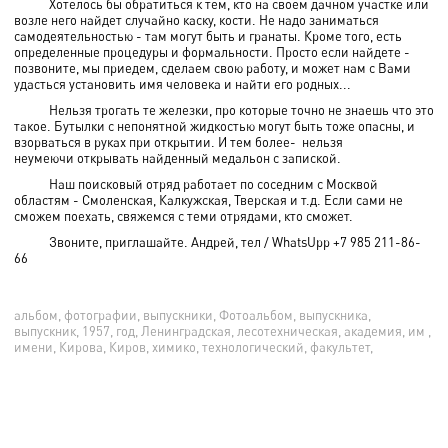
Хотелось бы обратиться к тем, кто на своем дачном участке или
возле него найдет случайно каску, кости. Не надо заниматься
самодеятельностью - там могут быть и гранаты. Кроме того, есть
определенные процедуры и формальности. Просто если найдете -
позвоните, мы приедем, сделаем свою работу, и может нам с Вами
удасться установить имя человека и найти его родных...
Нельзя трогать те железки, про которые точно не знаешь что это
такое. Бутылки с непонятной жидкостью могут быть тоже опасны, и
взорваться в руках при открытии. И тем более- нельзя
неумеючи открывать найденный медальон с запиской.
Наш поисковый отряд работает по соседним с Москвой
областям - Смоленская, Калкужская, Тверская и т.д. Если сами не
сможем поехать, свяжемся с теми отрядами, кто сможет.
Звоните, приглашайте. Андрей, тел / WhatsUpp +7 985 211-86-
66
альбом, фотографии, выпускники, Фотоальбом, выпускника,
выпускник, 1957, год, Ленинградская, лесотехническая, академия, им ,
имени, Кирова, Киров, химико, технологический, факультет,