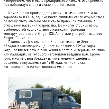
изобретение, что и было предпринято Айзеком. Это принесло
ему небывалую славу и сказочное богатство.
Компания по производству швейных машинок сначала
заработала в США, однако после филиалы стали открываться
по всему свету. Именно это и стало причиной путаницы в
отношении названия устройства. Во многих странах из-за
особенностей национального написания фамилии
конструктора вместо Singer (США) начали употреблять слово
Zinger (Германия).
Главный миф о том, что старинные машинки Зингер
обладают антикварной ценностью, возник в 1990-х годах,
когда появился слух о включении в состав материала платины
или палладия, из которого изготовлен ведущий вал. Кроме
того, многие были убеждены, что в моделях швейных
машинок, выпускаемых до 1930 года, челнок также
изготавливался из драгоценных металлов.