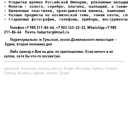
- Старинные фотографии, телефоны, приборы, инструменты
Телефон +7 985 211-86-66, +7 903 143-33-33, WhatsUpp +7 985
211-86-66 Почта: habartorg@mail.ru
Территориально: м.Тульская, около Даниловского монастыря -
будни, вторая половина дня
Либо приезд к Вам на дом, по приглашению. Если ничего и не
куплю, хотя бы что-то посоветую.
швейная, машинка, зингер, шитье, Singer, Memphis, Sphinx, Treadle,
Sewing, Machine, сфинкс, египет, Zinger