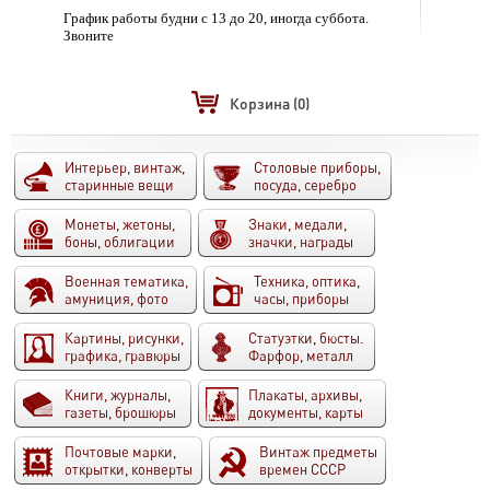
График работы будни с 13 до 20, иногда суббота.
Звоните
Корзина
(0)
Интерьер, винтаж,
Столовые приборы,
старинные вещи
посуда, серебро
Монеты, жетоны,
Знаки, медали,
боны, облигации
значки, награды
Военная тематика,
Техника, оптика,
амуниция, фото
часы, приборы
Картины, рисунки,
Статуэтки, бюсты.
графика, гравюры
Фарфор, металл
Книги, журналы,
Плакаты, архивы,
газеты, брошюры
документы, карты
Почтовые марки,
Винтаж предметы
открытки, конверты
времен СССР