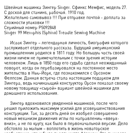
Швейная машинка Зингер Singer. Сфинкс Мемфис, модель 27.
С доской для станинs, рабочая. 1910 год.
Желательно самовывоз !!! При отправке почтой - доплата за
сложности упаковки !!!
Серийный номер P5092848
Singer 99 Memphis (Sphinx) Treadle Sewing Machine
Исаак Зингер – легендарная личность, биография которого
заслуживает отдельного рассказа. Будущий американский
промышленник родился в 1811 году. Но большую часть своей
жизни ничем не примечательным с точки зрения истории
человеком. Лишь в 1850 году его судьба сделал неожиданный
поворот, когда он перебазировался на постоянное место
жительства в Нью-Йорк, где познакомился с Орсоном
Фелпсом. Данная встреча стала настоящим подарком для
Зингера, ведь начинающий конструктор Орсон показал своему
новому товарищу «сырой» вариант швейной машинки для
домашнего использования.
Зингер вдохновился увиденной машинкой, после чего
решил приложить максимум усилий для усовершенствования
конструкции. Так, за десять дней он изобрел совершенно
новый механизм движения иглы по направлению «вверх-
вниз», а не по кругу, как было в первоначальной версии. Дело
обстояло за малым – воплотить в жизнь новаторское