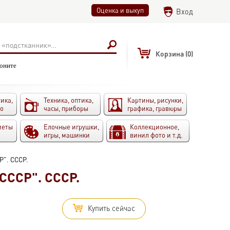
Оценка и выкуп
Вход
Корзина
(0)
воните
ика,
Техника, оптика,
Картины, рисунки,
то
часы, приборы
графика, гравюры
меты
Елочные игрушки,
Коллекционное,
игры, машинки
винил фото и т.д.
Р". СССР.
 СССР". СССР.
Купить сейчас