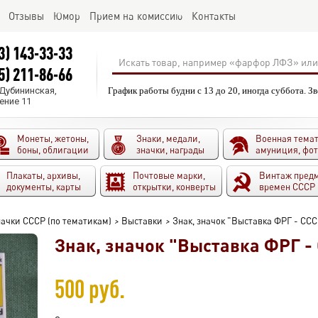
Отзывы
Юмор
Прием на комиссию
Контакты
3) 143-33-33
5) 211-86-66
.Дубининская,
График работы будни с 13 до 20, иногда суббота. З
ение 11
Монеты, жетоны,
Знаки, медали,
Военная темат
боны, облигации
значки, награды
амуниция, фо
Плакаты, архивы,
Почтовые марки,
Винтаж пред
документы, карты
открытки, конверты
времен СССР
ачки СССР (по тематикам)
>
Выставки
>
Знак, значок "Выставка ФРГ - ССС
Знак, значок "Выставка ФРГ -
500 руб.