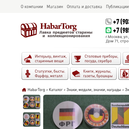
О компании
Магазин
Оплата и доставка
Публикации
+7 (90
+7 (98
г.Москва, ул
Дом 71, стро
Интерьер, винтаж,
Столовые приборы,
старинные вещи
посуда, серебро
Статуэтки, бюсты.
Книги, журналы,
Фарфор, металл
газеты, брошюры
HabarTorg
>
Каталог
>
Знаки, медали, значки, награды
>
Зн