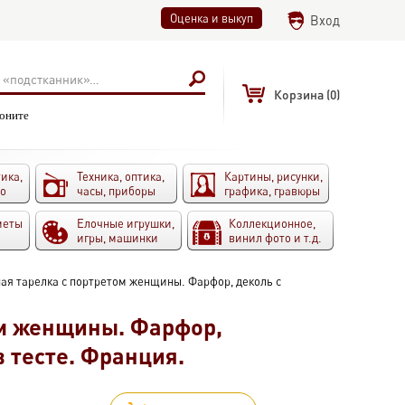
Оценка и выкуп
Вход
Корзина
(0)
воните
ика,
Техника, оптика,
Картины, рисунки,
то
часы, приборы
графика, гравюры
меты
Елочные игрушки,
Коллекционное,
игры, машинки
винил фото и т.д.
ая тарелка с портретом женщины. Фарфор, деколь с
ом женщины. Фарфор,
 тесте. Франция.