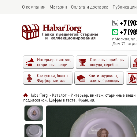
О компании
Магазин
Оплата и доставка
Публикации
+7 (90
+7 (98
г.Москва, ул
Дом 71, стро
Интерьер, винтаж,
Столовые приборы,
старинные вещи
посуда, серебро
Статуэтки, бюсты.
Книги, журналы,
Фарфор, металл
газеты, брошюры
HabarTorg
>
Каталог
>
Интерьер, винтаж, старинные вещи
подрисовкой. Цифры в тесте. Франция.