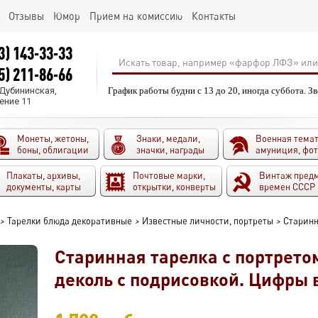
Отзывы
Юмор
Прием на комиссию
Контакты
3) 143-33-33
5) 211-86-66
.Дубининская,
График работы будни с 13 до 20, иногда суббота. З
ение 11
Монеты, жетоны,
Знаки, медали,
Военная темат
боны, облигации
значки, награды
амуниция, фо
Плакаты, архивы,
Почтовые марки,
Винтаж пред
документы, карты
открытки, конверты
времен СССР
>
Тарелки блюда декоративные
>
Известные личности, портреты
>
Старинн
Старинная тарелка с портрет
деколь с подрисовкой. Цифры в