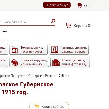
Оценка и выкуп
Вход
Корзина
(0)
воните
ика,
Техника, оптика,
Картины, рисунки,
то
часы, приборы
графика, гравюры
меты
Елочные игрушки,
Коллекционное,
игры, машинки
винил фото и т.д.
нское Присутствие". Царская Россия. 1915 год.
овское Губернское
 1915 год.
Купить сейчас