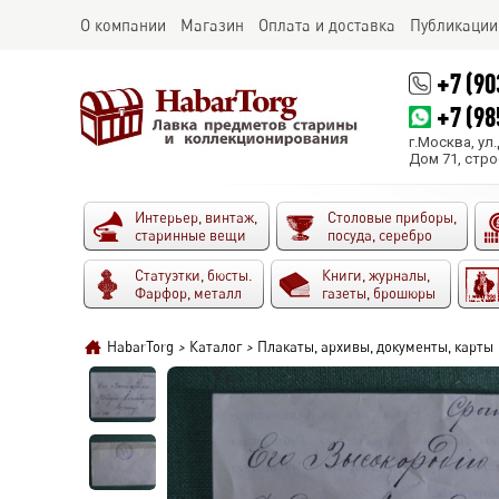
О компании
Магазин
Оплата и доставка
Публикации
+7 (90
+7 (98
г.Москва, ул
Дом 71, стро
Интерьер, винтаж,
Столовые приборы,
старинные вещи
посуда, серебро
Статуэтки, бюсты.
Книги, журналы,
Фарфор, металл
газеты, брошюры
HabarTorg
>
Каталог
>
Плакаты, архивы, документы, карты