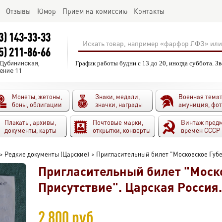
Отзывы
Юмор
Прием на комиссию
Контакты
3) 143-33-33
5) 211-86-66
.Дубининская,
График работы будни с 13 до 20, иногда суббота. З
ение 11
Монеты, жетоны,
Знаки, медали,
Военная темат
боны, облигации
значки, награды
амуниция, фо
Плакаты, архивы,
Почтовые марки,
Винтаж пред
документы, карты
открытки, конверты
времен СССР
>
Редкие документы (Царские)
>
Пригласительный билет "Московское Губер
Пригласительный билет "Моск
Присутствие". Царская Россия.
2 800 руб.