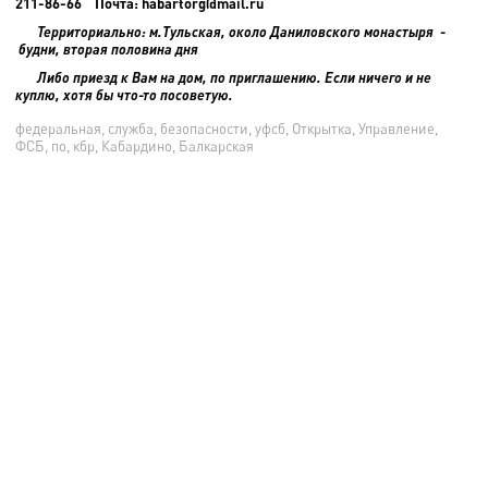
211-86-66 Почта: habartorg@mail.ru
Территориально: м.Тульская, около Даниловского монастыря -
будни, вторая половина дня
Либо приезд к Вам на дом, по приглашению. Если ничего и не
куплю, хотя бы что-то посоветую.
федеральная, служба, безопасности, уфсб, Открытка, Управление,
ФСБ, по, кбр, Кабардино, Балкарская