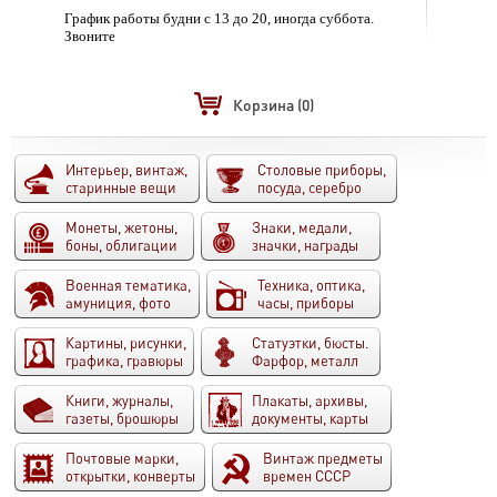
График работы будни с 13 до 20, иногда суббота.
Звоните
Корзина
(0)
Интерьер, винтаж,
Столовые приборы,
старинные вещи
посуда, серебро
Монеты, жетоны,
Знаки, медали,
боны, облигации
значки, награды
Военная тематика,
Техника, оптика,
амуниция, фото
часы, приборы
Картины, рисунки,
Статуэтки, бюсты.
графика, гравюры
Фарфор, металл
Книги, журналы,
Плакаты, архивы,
газеты, брошюры
документы, карты
Почтовые марки,
Винтаж предметы
открытки, конверты
времен СССР