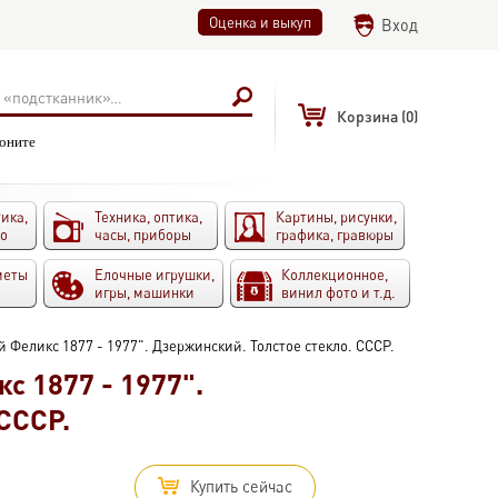
Оценка и выкуп
Вход
Корзина
(0)
воните
ика,
Техника, оптика,
Картины, рисунки,
то
часы, приборы
графика, гравюры
меты
Елочные игрушки,
Коллекционное,
игры, машинки
винил фото и т.д.
 Феликс 1877 - 1977". Дзержинский. Толстое стекло. СССР.
с 1877 - 1977".
СССР.
Купить сейчас