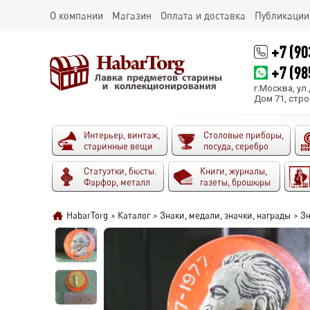
О компании
Магазин
Оплата и доставка
Публикации
+7 (90
+7 (98
г.Москва, ул
Дом 71, стро
Интерьер, винтаж,
Столовые приборы,
старинные вещи
посуда, серебро
Статуэтки, бюсты.
Книги, журналы,
Фарфор, металл
газеты, брошюры
HabarTorg
>
Каталог
>
Знаки, медали, значки, награды
>
Зн