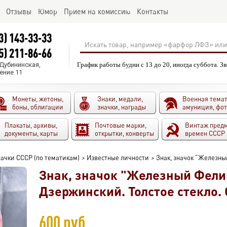
Отзывы
Юмор
Прием на комиссию
Контакты
3) 143-33-33
5) 211-86-66
.Дубининская,
График работы будни с 13 до 20, иногда суббота. З
ение 11
Монеты, жетоны,
Знаки, медали,
Военная темат
боны, облигации
значки, награды
амуниция, фо
Плакаты, архивы,
Почтовые марки,
Винтаж пред
документы, карты
открытки, конверты
времен СССР
ачки СССР (по тематикам)
>
Известные личности
>
Знак, значок "Железный
Знак, значок "Железный Фелик
Дзержинский. Толстое стекло. 
600 руб.