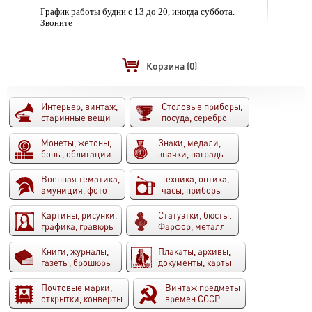
График работы будни с 13 до 20, иногда суббота.
Звоните
Корзина
(0)
Интерьер, винтаж,
Столовые приборы,
старинные вещи
посуда, серебро
Монеты, жетоны,
Знаки, медали,
боны, облигации
значки, награды
Военная тематика,
Техника, оптика,
амуниция, фото
часы, приборы
Картины, рисунки,
Статуэтки, бюсты.
графика, гравюры
Фарфор, металл
Книги, журналы,
Плакаты, архивы,
газеты, брошюры
документы, карты
Почтовые марки,
Винтаж предметы
открытки, конверты
времен СССР