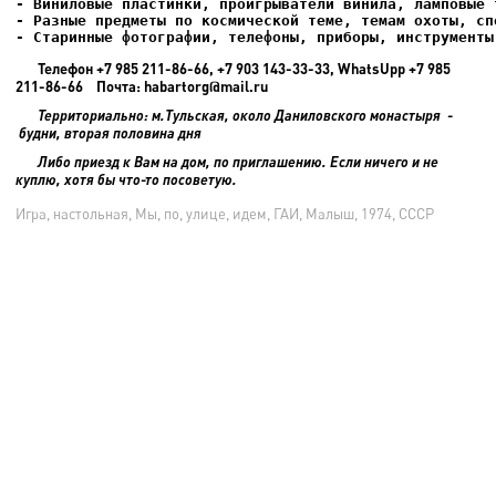
- Старинные фотографии, телефоны, приборы, инструменты
Телефон +7 985 211-86-66, +7 903 143-33-33, WhatsUpp +7 985
211-86-66 Почта: habartorg@mail.ru
Территориально: м.Тульская, около Даниловского монастыря -
будни, вторая половина дня
Либо приезд к Вам на дом, по приглашению. Если ничего и не
куплю, хотя бы что-то посоветую.
Игра, настольная, Мы, по, улице, идем, ГАИ, Малыш, 1974, СССР