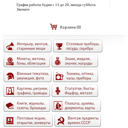
График работы будни с 13 до 20, иногда суббота.
Звоните
Корзина
(0)
Интерьер, винтаж,
Столовые приборы,
старинные вещи
посуда, серебро
Монеты, жетоны,
Знаки, медали,
боны, облигации
значки, награды
Военная тематика,
Техника, оптика,
амуниция, фото
часы, приборы
Картины, рисунки,
Статуэтки, бюсты.
графика, гравюры
Фарфор, металл
Книги, журналы,
Плакаты, архивы,
газеты, брошюры
документы, карты
Почтовые марки,
Винтаж предметы
открытки, конверты
времен СССР