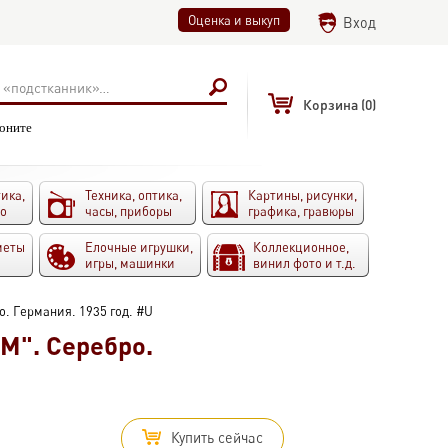
Оценка и выкуп
Вход
Корзина
(0)
воните
ика,
Техника, оптика,
Картины, рисунки,
то
часы, приборы
графика, гравюры
меты
Елочные игрушки,
Коллекционное,
игры, машинки
винил фото и т.д.
. Германия. 1935 год. #U
M". Серебро.
Купить сейчас