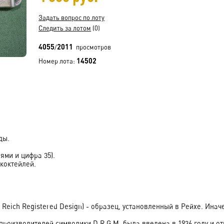
Задать вопрос по лоту
Следить за лотом
(0)
4055
2011
/
просмотров
14502
Номер лота:
ды.
ями и цифра 35).
коктейлей.
 Reich Registered Design) - образец, установленный в Рейхе. Инач
роизводителей символики D.R.G.M. была введена в 1936 году и отм