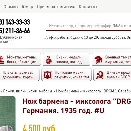
Отзывы
Юмор
Прием на комиссию
Контакты
3) 143-33-33
5) 211-86-66
.Дубининская,
График работы будни с 13 до 20, иногда суббота. З
ение 11
Монеты, жетоны,
Знаки, медали,
Военная темат
боны, облигации
значки, награды
амуниция, фо
Плакаты, архивы,
Почтовые марки,
Винтаж пред
документы, карты
открытки, конверты
времен СССР
>
Ложки, вилки, ножи, наборы
>
Нож бармена - миксолога "DRGM". Серебро
Нож бармена - миксолога "DRG
Германия. 1935 год. #U
4 500 руб.