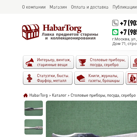
О компании
Магазин
Оплата и доставка
Публикации
+7 (90
+7 (98
г.Москва, ул
Дом 71, стро
Интерьер, винтаж,
Столовые приборы,
старинные вещи
посуда, серебро
Статуэтки, бюсты.
Книги, журналы,
Фарфор, металл
газеты, брошюры
HabarTorg
>
Каталог
>
Столовые приборы, посуда, серебро