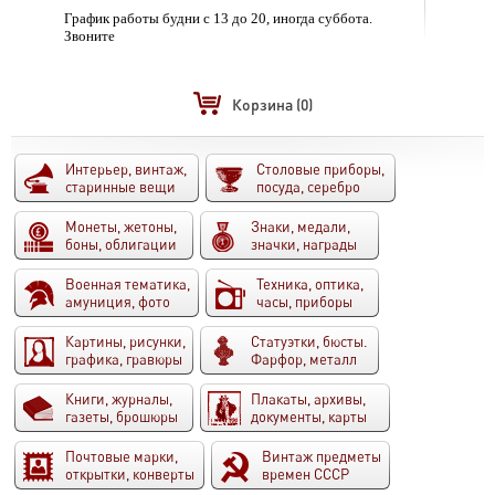
График работы будни с 13 до 20, иногда суббота.
Звоните
Корзина
(0)
Интерьер, винтаж,
Столовые приборы,
старинные вещи
посуда, серебро
Монеты, жетоны,
Знаки, медали,
боны, облигации
значки, награды
Военная тематика,
Техника, оптика,
амуниция, фото
часы, приборы
Картины, рисунки,
Статуэтки, бюсты.
графика, гравюры
Фарфор, металл
Книги, журналы,
Плакаты, архивы,
газеты, брошюры
документы, карты
Почтовые марки,
Винтаж предметы
открытки, конверты
времен СССР