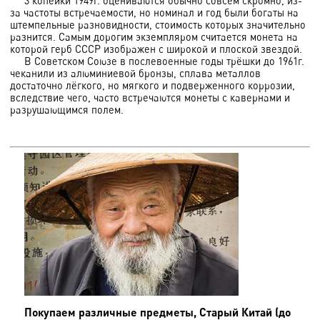
3 копейки 1949г. оцениваются обычно совсем скромно, из-
за частоты встречаемости, но номинал и год были богаты на
штемпельные разновидности, стоимость которых значительно
разнится. Самым дорогим экземпляром считается монета на
которой герб СССР изображен с широкой и плоской звездой.
В Советском Союзе в послевоенные годы трёшки до 1961г.
чеканили из алюминиевой бронзы, сплава металлов
достаточно лёгкого, но мягкого и подверженного коррозии,
вследствие чего, часто встречаются монеты с кавернами и
разрушающимся полем.
Покупаем различные предметы, Старый Китай (до