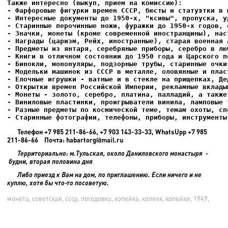
- Фарфоровые фигурки времен СССР, бюсты и статуэтки в м
- Интересные документы до 1950-х, "ксивы", пропуска, уд
- Елочные игрушки - ватные и в стекле на прищепках, Де
- Старинные фотографии, телефоны, приборы, инструменты
Телефон +7 985 211-86-66, +7 903 143-33-33, WhatsUpp +7 985
211-86-66 Почта: habartorg@mail.ru
Территориально: м.Тульская, около Даниловского монастыря -
будни, вторая половина дня
Либо приезд к Вам на дом, по приглашению. Если ничего и не
куплю, хотя бы что-то посоветую.
монета, советская, ссср, погодовка, копейка, копеек, копейки, 1949,