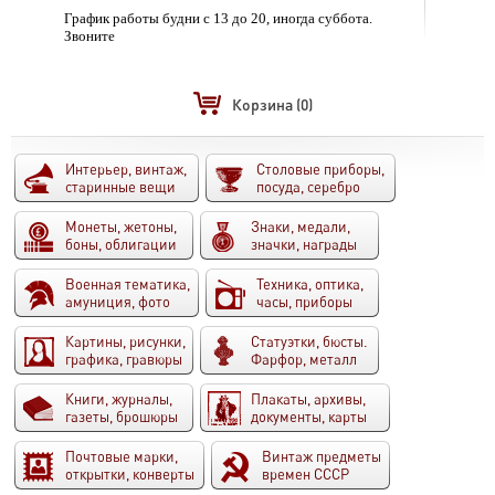
График работы будни с 13 до 20, иногда суббота.
Звоните
Корзина
(0)
Интерьер, винтаж,
Столовые приборы,
старинные вещи
посуда, серебро
Монеты, жетоны,
Знаки, медали,
боны, облигации
значки, награды
Военная тематика,
Техника, оптика,
амуниция, фото
часы, приборы
Картины, рисунки,
Статуэтки, бюсты.
графика, гравюры
Фарфор, металл
Книги, журналы,
Плакаты, архивы,
газеты, брошюры
документы, карты
Почтовые марки,
Винтаж предметы
открытки, конверты
времен СССР