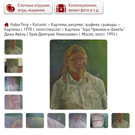
Елочные игрушки,
Коллекционное,
игры, машинки
винил фото и т.д.
HabarTorg
>
Каталог
>
Картины, рисунки, графика, гравюры
>
Картины с 1970 г. (холст/масло)
>
Картина "Юра Чумаков и Шмель".
Дима Авель ( Зуев Дмитрий Николаевич ). Масло, холст. 1993 г.