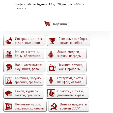
График работы будни с 13 до 20, иногда суббота.
Звоните
Корзина
(0)
Интерьер, винтаж,
Столовые приборы,
старинные вещи
посуда, серебро
Монеты, жетоны,
Знаки, медали,
боны, облигации
значки, награды
Военная тематика,
Техника, оптика,
амуниция, фото
часы, приборы
Картины, рисунки,
Статуэтки, бюсты.
графика, гравюры
Фарфор, металл
Книги, журналы,
Плакаты, архивы,
газеты, брошюры
документы, карты
Почтовые марки,
Винтаж предметы
открытки, конверты
времен СССР