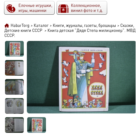
Елочные игрушки,
Коллекционное,
игры, машинки
винил фото и т.д.
HabarTorg
>
Каталог
>
Книги, журналы, газеты, брошюры
>
Сказки,
Детские книги СССР
>
Книга детская "Дядя Степа милиционер". МВД
СССР.