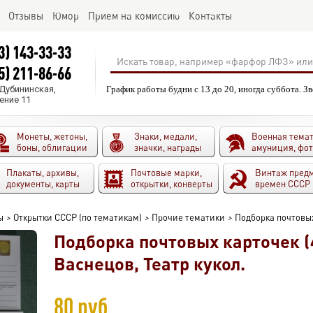
Отзывы
Юмор
Прием на комиссию
Контакты
3) 143-33-33
5) 211-86-66
.Дубининская,
График работы будни с 13 до 20, иногда суббота. З
ение 11
Монеты, жетоны,
Знаки, медали,
Военная темат
боны, облигации
значки, награды
амуниция, фо
Плакаты, архивы,
Почтовые марки,
Винтаж пред
документы, карты
открытки, конверты
времен СССР
ы
>
Открытки СССР (по тематикам)
>
Прочие тематики
>
Подборка почтовых
Подборка почтовых карточек (
Васнецов, Театр кукол.
80 руб.