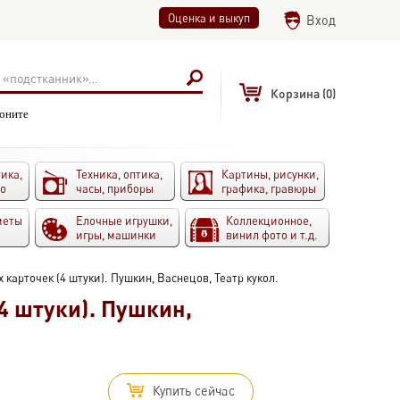
Оценка и выкуп
Вход
Корзина
(0)
воните
ика,
Техника, оптика,
Картины, рисунки,
то
часы, приборы
графика, гравюры
меты
Елочные игрушки,
Коллекционное,
игры, машинки
винил фото и т.д.
 карточек (4 штуки). Пушкин, Васнецов, Театр кукол.
4 штуки). Пушкин,
Купить сейчас