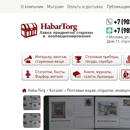
О компании
Магазин
Оплата и доставка
Публикации
+7 (90
+7 (98
г.Москва, ул
Дом 71, стро
Интерьер, винтаж,
Столовые приборы,
старинные вещи
посуда, серебро
Статуэтки, бюсты.
Книги, журналы,
Фарфор, металл
газеты, брошюры
HabarTorg
>
Каталог
>
Почтовые марки, открытки, конверт