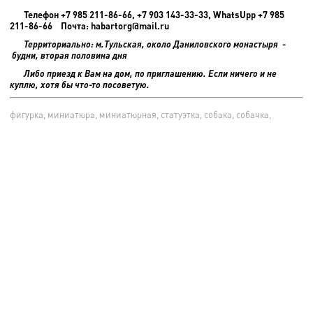
Телефон +7 985 211-86-66, +7 903 143-33-33, WhatsUpp +7 985
211-86-66 Почта: habartorg@mail.ru
Территориально: м.Тульская, около Даниловского монастыря -
будни, вторая половина дня
Либо приезд к Вам на дом, по приглашению. Если ничего и не
куплю, хотя бы что-то посоветую.
фигурка, миниатюра, миниатюрная, статуэтка, собака, собачка,