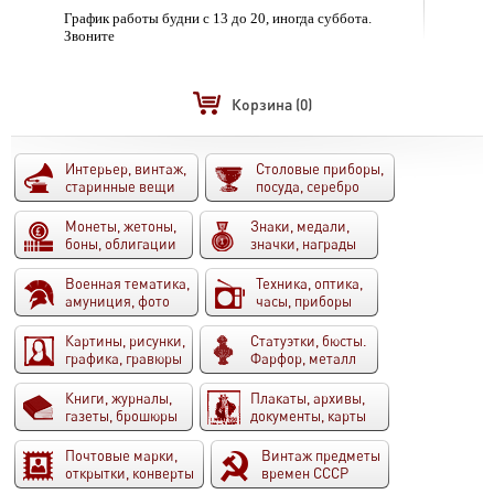
График работы будни с 13 до 20, иногда суббота.
Звоните
Корзина
(0)
Интерьер, винтаж,
Столовые приборы,
старинные вещи
посуда, серебро
Монеты, жетоны,
Знаки, медали,
боны, облигации
значки, награды
Военная тематика,
Техника, оптика,
амуниция, фото
часы, приборы
Картины, рисунки,
Статуэтки, бюсты.
графика, гравюры
Фарфор, металл
Книги, журналы,
Плакаты, архивы,
газеты, брошюры
документы, карты
Почтовые марки,
Винтаж предметы
открытки, конверты
времен СССР