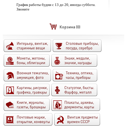
График работы будни с 13 до 20, иногда суббота.
Звоните
Корзина
(0)
Интерьер, винтаж,
Столовые приборы,
старинные вещи
посуда, серебро
Монеты, жетоны,
Знаки, медали,
боны, облигации
значки, награды
Военная тематика,
Техника, оптика,
амуниция, фото
часы, приборы
Картины, рисунки,
Статуэтки, бюсты.
графика, гравюры
Фарфор, металл
Книги, журналы,
Плакаты, архивы,
газеты, брошюры
документы, карты
Почтовые марки,
Винтаж предметы
открытки, конверты
времен СССР