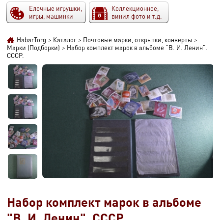
Елочные игрушки,
Коллекционное,
игры, машинки
винил фото и т.д.
HabarTorg
>
Каталог
>
Почтовые марки, открытки, конверты
>
Марки (Подборки)
>
Набор комплект марок в альбоме "В. И. Ленин".
СССР.
Набор комплект марок в альбоме
"В. И. Ленин". СССР.