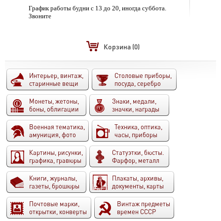
График работы будни с 13 до 20, иногда суббота.
Звоните
Корзина
(0)
Интерьер, винтаж,
Столовые приборы,
старинные вещи
посуда, серебро
Монеты, жетоны,
Знаки, медали,
боны, облигации
значки, награды
Военная тематика,
Техника, оптика,
амуниция, фото
часы, приборы
Картины, рисунки,
Статуэтки, бюсты.
графика, гравюры
Фарфор, металл
Книги, журналы,
Плакаты, архивы,
газеты, брошюры
документы, карты
Почтовые марки,
Винтаж предметы
открытки, конверты
времен СССР