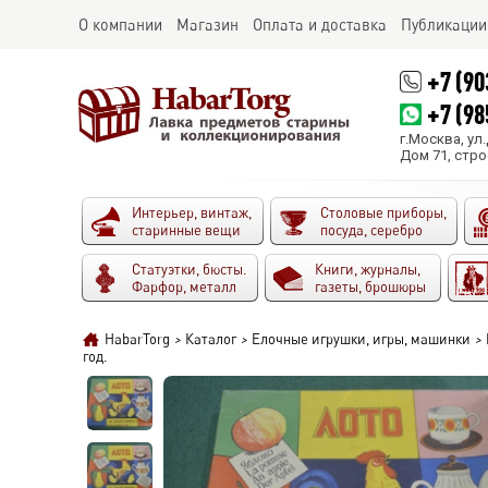
О компании
Магазин
Оплата и доставка
Публикации
+7 (90
+7 (98
г.Москва, ул
Дом 71, стро
Интерьер, винтаж,
Столовые приборы,
старинные вещи
посуда, серебро
Статуэтки, бюсты.
Книги, журналы,
Фарфор, металл
газеты, брошюры
HabarTorg
>
Каталог
>
Елочные игрушки, игры, машинки
>
год.