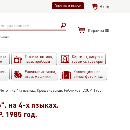
Оценка и выкуп
Вход
Корзина
(0)
воните
ика,
Техника, оптика,
Картины, рисунки,
то
часы, приборы
графика, гравюры
меты
Елочные игрушки,
Коллекционное,
игры, машинки
винил фото и т.д.
Лото". на 4-х языках. Крещановская, Рябчиков. СССР. 1985
". на 4-х языках.
. 1985 год.