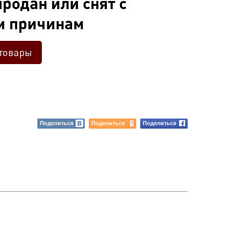
родан или снят с
м причинам
товары
Поделиться
Поделиться
Поделиться