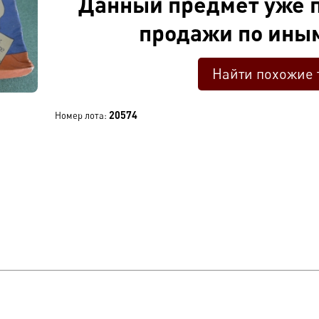
Данный предмет уже п
продажи по ины
Найти похожие 
20574
Номер лота: