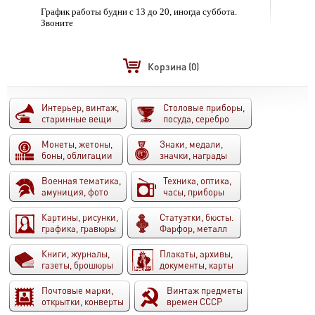
График работы будни с 13 до 20, иногда суббота.
Звоните
Корзина
(0)
Интерьер, винтаж,
Столовые приборы,
старинные вещи
посуда, серебро
Монеты, жетоны,
Знаки, медали,
боны, облигации
значки, награды
Военная тематика,
Техника, оптика,
амуниция, фото
часы, приборы
Картины, рисунки,
Статуэтки, бюсты.
графика, гравюры
Фарфор, металл
Книги, журналы,
Плакаты, архивы,
газеты, брошюры
документы, карты
Почтовые марки,
Винтаж предметы
открытки, конверты
времен СССР