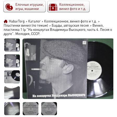
Елочные игрушки,
Коллекционное,
игры, машинки
винил фото и т.д.
HabarTorg
>
Каталог
>
Коллекционное, винил фото и т.д.
>
Пластинки винил (по темам)
>
Барды, авторская песня
>
Винил,
пластинка 1 lp "На концертах Владимира Высоцкого, часть 4. Песня о
друге". Мелодия, СССР.