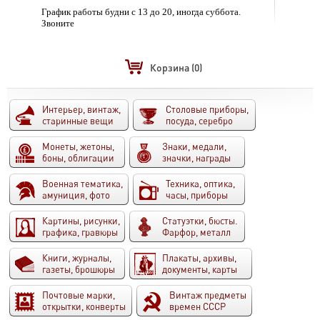
График работы будни с 13 до 20, иногда суббота.
Звоните
Корзина
(0)
Интерьер, винтаж,
Столовые приборы,
старинные вещи
посуда, серебро
Монеты, жетоны,
Знаки, медали,
боны, облигации
значки, награды
Военная тематика,
Техника, оптика,
амуниция, фото
часы, приборы
Картины, рисунки,
Статуэтки, бюсты.
графика, гравюры
Фарфор, металл
Книги, журналы,
Плакаты, архивы,
газеты, брошюры
документы, карты
Почтовые марки,
Винтаж предметы
открытки, конверты
времен СССР