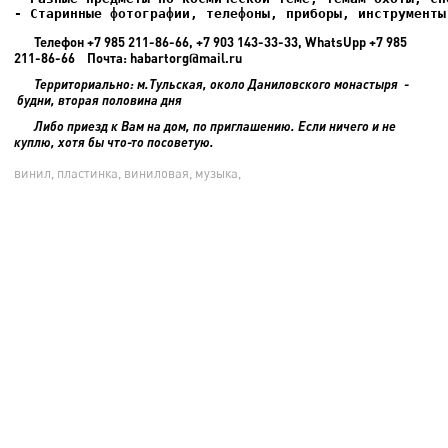
- Старинные фотографии, телефоны, приборы, инструменты
Телефон +7 985 211-86-66, +7 903 143-33-33, WhatsUpp +7 985
211-86-66 Почта: habartorg@mail.ru
Территориально: м.Тульская, около Даниловского монастыря -
будни, вторая половина дня
Либо приезд к Вам на дом, по приглашению. Если ничего и не
куплю, хотя бы что-то посоветую.
винил, пластинка, виниловая, музыка,