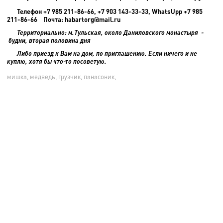
Телефон +7 985 211-86-66, +7 903 143-33-33, WhatsUpp +7 985
211-86-66 Почта: habartorg@mail.ru
Территориально: м.Тульская, около Даниловского монастыря -
будни, вторая половина дня
Либо приезд к Вам на дом, по приглашению. Если ничего и не
куплю, хотя бы что-то посоветую.
мишка, медведь, грузчик, панасоник,