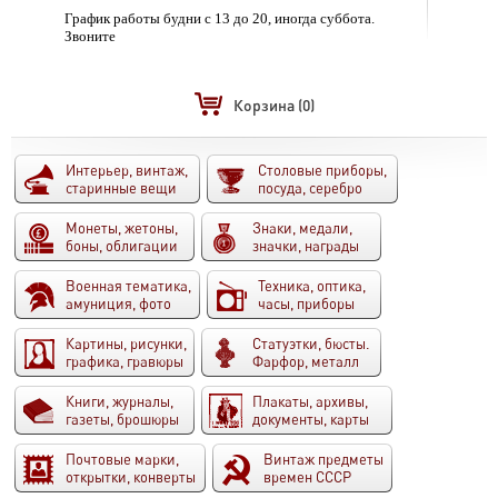
График работы будни с 13 до 20, иногда суббота.
Звоните
Корзина
(0)
Интерьер, винтаж,
Столовые приборы,
старинные вещи
посуда, серебро
Монеты, жетоны,
Знаки, медали,
боны, облигации
значки, награды
Военная тематика,
Техника, оптика,
амуниция, фото
часы, приборы
Картины, рисунки,
Статуэтки, бюсты.
графика, гравюры
Фарфор, металл
Книги, журналы,
Плакаты, архивы,
газеты, брошюры
документы, карты
Почтовые марки,
Винтаж предметы
открытки, конверты
времен СССР