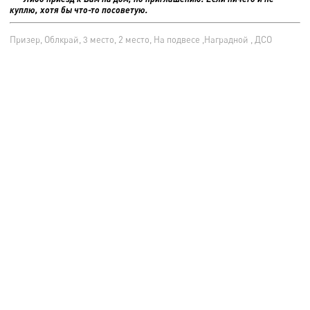
куплю, хотя бы что-то посоветую.
Призер, Облкрай, 3 место, 2 место, На подвесе ,Наградной , ДСО