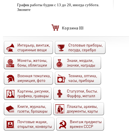
График работы будни с 13 до 20, иногда суббота.
Звоните
Корзина
(0)
Интерьер, винтаж,
Столовые приборы,
старинные вещи
посуда, серебро
Монеты, жетоны,
Знаки, медали,
боны, облигации
значки, награды
Военная тематика,
Техника, оптика,
амуниция, фото
часы, приборы
Картины, рисунки,
Статуэтки, бюсты.
графика, гравюры
Фарфор, металл
Книги, журналы,
Плакаты, архивы,
газеты, брошюры
документы, карты
Почтовые марки,
Винтаж предметы
открытки, конверты
времен СССР