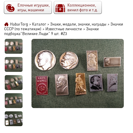
Елочные игрушки,
Коллекционное,
игры, машинки
винил фото и т.д.
HabarTorg
>
Каталог
>
Знаки, медали, значки, награды
>
Значки
СССР (по тематикам)
>
Известные личности
>
Значки
подборка"Великие Люди" 9 шт. #Z3