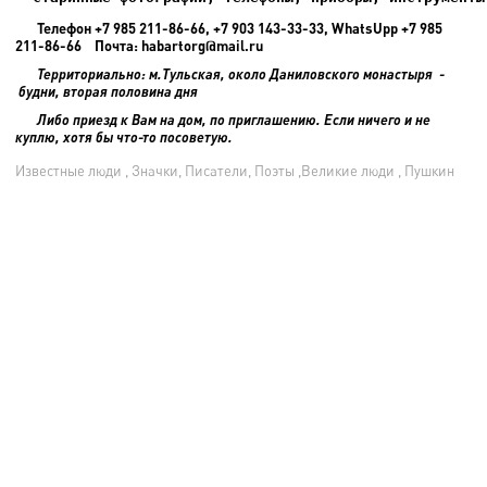
Телефон +7 985 211-86-66, +7 903 143-33-33, WhatsUpp +7 985
211-86-66 Почта: habartorg@mail.ru
Территориально: м.Тульская, около Даниловского монастыря -
будни, вторая половина дня
Либо приезд к Вам на дом, по приглашению. Если ничего и не
куплю, хотя бы что-то посоветую.
Известные люди , Значки, Писатели, Поэты ,Великие люди , Пушкин