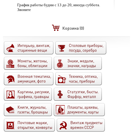
График работы будни с 13 до 20, иногда суббота.
Звоните
Корзина
(0)
Интерьер, винтаж,
Столовые приборы,
старинные вещи
посуда, серебро
Монеты, жетоны,
Знаки, медали,
боны, облигации
значки, награды
Военная тематика,
Техника, оптика,
амуниция, фото
часы, приборы
Картины, рисунки,
Статуэтки, бюсты.
графика, гравюры
Фарфор, металл
Книги, журналы,
Плакаты, архивы,
газеты, брошюры
документы, карты
Почтовые марки,
Винтаж предметы
открытки, конверты
времен СССР