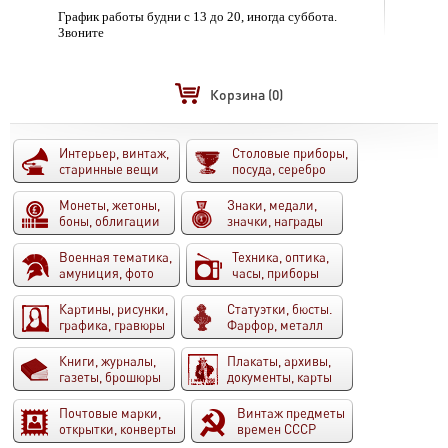
График работы будни с 13 до 20, иногда суббота.
Звоните
Корзина
(0)
Интерьер, винтаж,
Столовые приборы,
старинные вещи
посуда, серебро
Монеты, жетоны,
Знаки, медали,
боны, облигации
значки, награды
Военная тематика,
Техника, оптика,
амуниция, фото
часы, приборы
Картины, рисунки,
Статуэтки, бюсты.
графика, гравюры
Фарфор, металл
Книги, журналы,
Плакаты, архивы,
газеты, брошюры
документы, карты
Почтовые марки,
Винтаж предметы
открытки, конверты
времен СССР