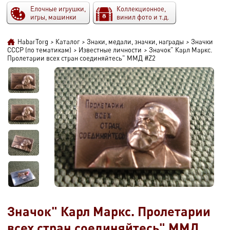
Елочные игрушки,
Коллекционное,
игры, машинки
винил фото и т.д.
HabarTorg
>
Каталог
>
Знаки, медали, значки, награды
>
Значки
СССР (по тематикам)
>
Известные личности
>
Значок" Карл Маркс.
Пролетарии всех стран соединяйтесь" ММД #Z2
Значок" Карл Маркс. Пролетарии
всех стран соединяйтесь" ММД