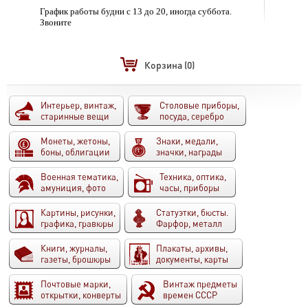
График работы будни с 13 до 20, иногда суббота.
Звоните
Корзина
(0)
Интерьер, винтаж,
Столовые приборы,
старинные вещи
посуда, серебро
Монеты, жетоны,
Знаки, медали,
боны, облигации
значки, награды
Военная тематика,
Техника, оптика,
амуниция, фото
часы, приборы
Картины, рисунки,
Статуэтки, бюсты.
графика, гравюры
Фарфор, металл
Книги, журналы,
Плакаты, архивы,
газеты, брошюры
документы, карты
Почтовые марки,
Винтаж предметы
открытки, конверты
времен СССР