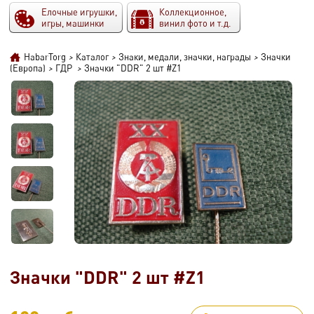
Елочные игрушки,
Коллекционное,
игры, машинки
винил фото и т.д.
HabarTorg
>
Каталог
>
Знаки, медали, значки, награды
>
Значки
(Европа)
>
ГДР
>
Значки "DDR" 2 шт #Z1
Значки "DDR" 2 шт #Z1