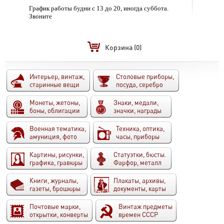
График работы будни с 13 до 20, иногда суббота.
Звоните
Корзина
(0)
Интерьер, винтаж,
Столовые приборы,
старинные вещи
посуда, серебро
Монеты, жетоны,
Знаки, медали,
боны, облигации
значки, награды
Военная тематика,
Техника, оптика,
амуниция, фото
часы, приборы
Картины, рисунки,
Статуэтки, бюсты.
графика, гравюры
Фарфор, металл
Книги, журналы,
Плакаты, архивы,
газеты, брошюры
документы, карты
Почтовые марки,
Винтаж предметы
открытки, конверты
времен СССР