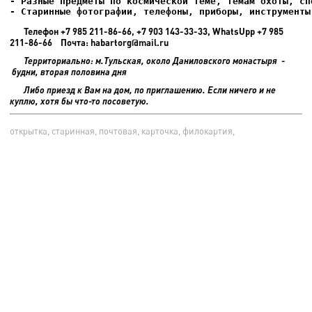
- Старинные фотографии, телефоны, приборы, инструменты
Телефон +7 985 211-86-66, +7 903 143-33-33, WhatsUpp +7 985
211-86-66 Почта: habartorg@mail.ru
Территориально: м.Тульская, около Даниловского монастыря -
будни, вторая половина дня
Либо приезд к Вам на дом, по приглашению. Если ничего и не
куплю, хотя бы что-то посоветую.
открытка, старинная, почтовая, карточка, филокартия,