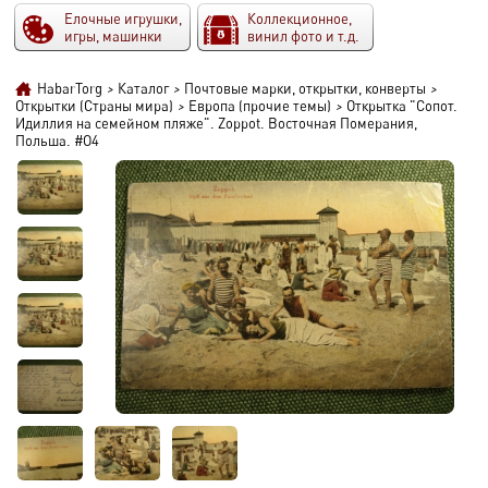
Елочные игрушки,
Коллекционное,
игры, машинки
винил фото и т.д.
HabarTorg
>
Каталог
>
Почтовые марки, открытки, конверты
>
Открытки (Страны мира)
>
Европа (прочие темы)
>
Открытка "Сопот.
Идиллия на семейном пляже". Zoppot. Восточная Померания,
Польша. #O4