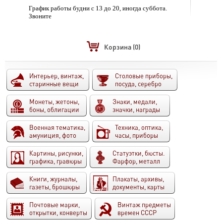
График работы будни с 13 до 20, иногда суббота.
Звоните
Корзина
(0)
Интерьер, винтаж,
Столовые приборы,
старинные вещи
посуда, серебро
Монеты, жетоны,
Знаки, медали,
боны, облигации
значки, награды
Военная тематика,
Техника, оптика,
амуниция, фото
часы, приборы
Картины, рисунки,
Статуэтки, бюсты.
графика, гравюры
Фарфор, металл
Книги, журналы,
Плакаты, архивы,
газеты, брошюры
документы, карты
Почтовые марки,
Винтаж предметы
открытки, конверты
времен СССР