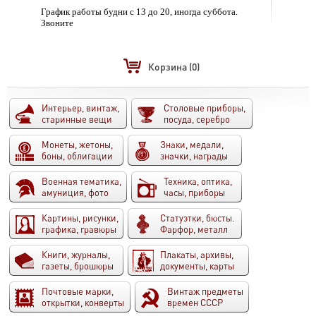
График работы будни с 13 до 20, иногда суббота.
Звоните
Корзина
(0)
Интерьер, винтаж,
Столовые приборы,
старинные вещи
посуда, серебро
Монеты, жетоны,
Знаки, медали,
боны, облигации
значки, награды
Военная тематика,
Техника, оптика,
амуниция, фото
часы, приборы
Картины, рисунки,
Статуэтки, бюсты.
графика, гравюры
Фарфор, металл
Книги, журналы,
Плакаты, архивы,
газеты, брошюры
документы, карты
Почтовые марки,
Винтаж предметы
открытки, конверты
времен СССР