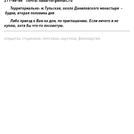
211-86-66 Почта: habartorg@mail.ru
Территориально: м.Тульская, около Даниловского монастыря -
будни, вторая половина дня
Либо приезд к Вам на дом, по приглашению. Если ничего и не
куплю, хотя бы что-то посоветую.
открытка, старинная, почтовая, карточка, филокартия,