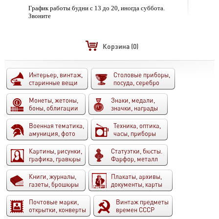
График работы будни с 13 до 20, иногда суббота.
Звоните
Корзина
(0)
Интерьер, винтаж,
Столовые приборы,
старинные вещи
посуда, серебро
Монеты, жетоны,
Знаки, медали,
боны, облигации
значки, награды
Военная тематика,
Техника, оптика,
амуниция, фото
часы, приборы
Картины, рисунки,
Статуэтки, бюсты.
графика, гравюры
Фарфор, металл
Книги, журналы,
Плакаты, архивы,
газеты, брошюры
документы, карты
Почтовые марки,
Винтаж предметы
открытки, конверты
времен СССР