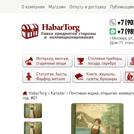
О компании
Магазин
Оплата и доставка
Публикации
+7 (90
+7 (98
г.Москва, ул
Дом 71, стро
Интерьер, винтаж,
Столовые приборы,
старинные вещи
посуда, серебро
Статуэтки, бюсты.
Книги, журналы,
Фарфор, металл
газеты, брошюры
HabarTorg
>
Каталог
>
Почтовые марки, открытки, конверт
год. #O1