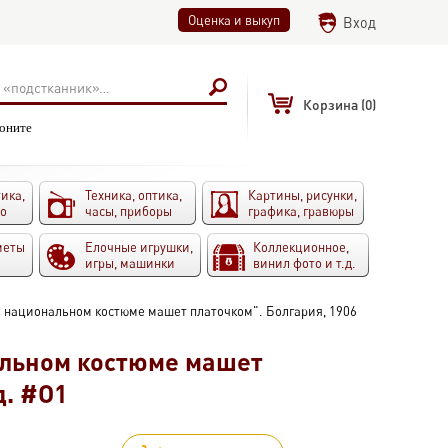
Оценка и выкуп
Вход
Корзина
(0)
воните
ика,
Техника, оптика,
Картины, рисунки,
то
часы, приборы
графика, гравюры
меты
Елочные игрушки,
Коллекционное,
игры, машинки
винил фото и т.д.
в национальном костюме машет платочком". Болгария, 1906
альном костюме машет
д. #O1