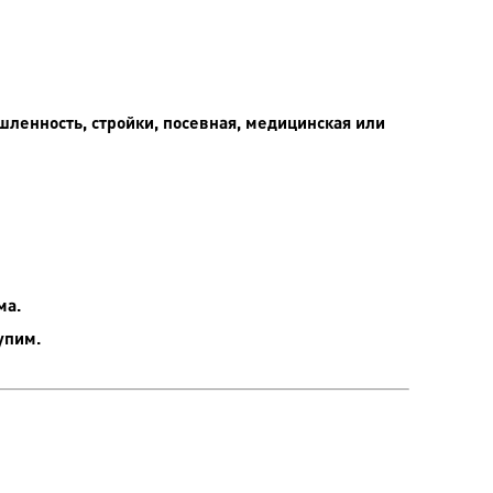
ленность, стройки, посевная, медицинская или
ма.
упим.