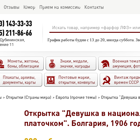
Отзывы
Юмор
Прием на комиссию
Контакты
3) 143-33-33
5) 211-86-66
.Дубининская,
График работы будни с 13 до 20, иногда суббота. З
ение 11
Монеты, жетоны,
Знаки, медали,
Военная темат
боны, облигации
значки, награды
амуниция, фо
Плакаты, архивы,
Почтовые марки,
Винтаж пред
документы, карты
открытки, конверты
времен СССР
ы
>
Открытки (Страны мира)
>
Европа (прочие темы)
>
Открытка "Девушка 
Открытка "Девушка в национ
платочком". Болгария, 1906 го