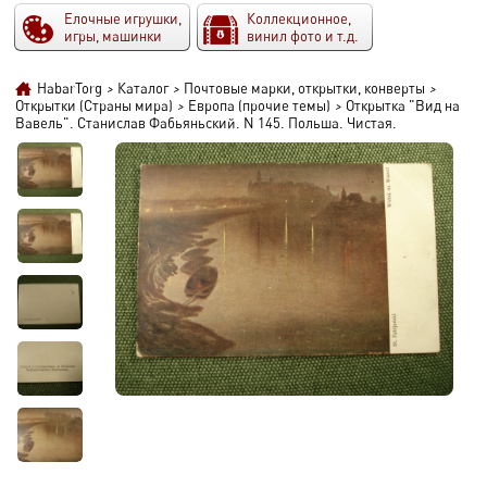
Елочные игрушки,
Коллекционное,
игры, машинки
винил фото и т.д.
HabarTorg
>
Каталог
>
Почтовые марки, открытки, конверты
>
Открытки (Страны мира)
>
Европа (прочие темы)
>
Открытка "Вид на
Вавель". Станислав Фабьяньский. N 145. Польша. Чистая.