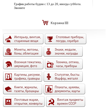
График работы будни с 13 до 20, иногда суббота.
Звоните
Корзина
(0)
Интерьер, винтаж,
Столовые приборы,
старинные вещи
посуда, серебро
Монеты, жетоны,
Знаки, медали,
боны, облигации
значки, награды
Военная тематика,
Техника, оптика,
амуниция, фото
часы, приборы
Картины, рисунки,
Статуэтки, бюсты.
графика, гравюры
Фарфор, металл
Книги, журналы,
Плакаты, архивы,
газеты, брошюры
документы, карты
Почтовые марки,
Винтаж предметы
открытки, конверты
времен СССР