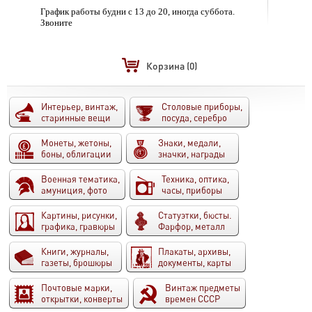
График работы будни с 13 до 20, иногда суббота.
Звоните
Корзина
(0)
Интерьер, винтаж,
Столовые приборы,
старинные вещи
посуда, серебро
Монеты, жетоны,
Знаки, медали,
боны, облигации
значки, награды
Военная тематика,
Техника, оптика,
амуниция, фото
часы, приборы
Картины, рисунки,
Статуэтки, бюсты.
графика, гравюры
Фарфор, металл
Книги, журналы,
Плакаты, архивы,
газеты, брошюры
документы, карты
Почтовые марки,
Винтаж предметы
открытки, конверты
времен СССР