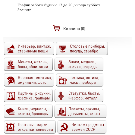
График работы будни с 13 до 20, иногда суббота.
Звоните
Корзина
(0)
Интерьер, винтаж,
Столовые приборы,
старинные вещи
посуда, серебро
Монеты, жетоны,
Знаки, медали,
боны, облигации
значки, награды
Военная тематика,
Техника, оптика,
амуниция, фото
часы, приборы
Картины, рисунки,
Статуэтки, бюсты.
графика, гравюры
Фарфор, металл
Книги, журналы,
Плакаты, архивы,
газеты, брошюры
документы, карты
Почтовые марки,
Винтаж предметы
открытки, конверты
времен СССР