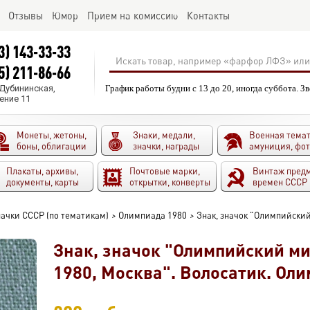
Отзывы
Юмор
Прием на комиссию
Контакты
3) 143-33-33
5) 211-86-66
.Дубининская,
График работы будни с 13 до 20, иногда суббота. З
ение 11
Монеты, жетоны,
Знаки, медали,
Военная темат
боны, облигации
значки, награды
амуниция, фо
Плакаты, архивы,
Почтовые марки,
Винтаж пред
документы, карты
открытки, конверты
времен СССР
ачки СССР (по тематикам)
>
Олимпиада 1980
>
Знак, значок "Олимпийски
Знак, значок "Олимпийский м
1980, Москва". Волосатик. Ол