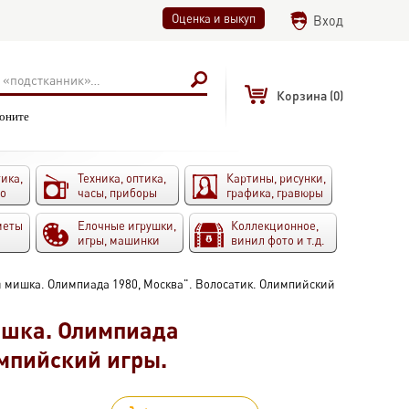
Оценка и выкуп
Вход
Корзина
(0)
воните
ика,
Техника, оптика,
Картины, рисунки,
то
часы, приборы
графика, гравюры
меты
Елочные игрушки,
Коллекционное,
игры, машинки
винил фото и т.д.
й мишка. Олимпиада 1980, Москва". Волосатик. Олимпийский
ишка. Олимпиада
импийский игры.