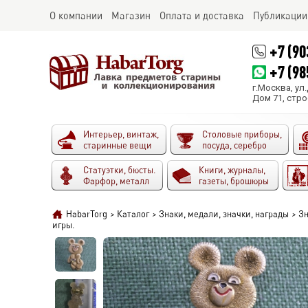
О компании
Магазин
Оплата и доставка
Публикации
+7 (90
+7 (98
г.Москва, ул
Дом 71, стро
Интерьер, винтаж,
Столовые приборы,
старинные вещи
посуда, серебро
Статуэтки, бюсты.
Книги, журналы,
Фарфор, металл
газеты, брошюры
HabarTorg
>
Каталог
>
Знаки, медали, значки, награды
>
Зн
игры.