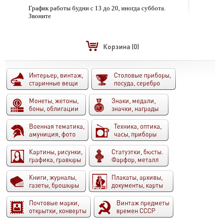
График работы будни с 13 до 20, иногда суббота.
Звоните
Корзина
(0)
Интерьер, винтаж,
Столовые приборы,
старинные вещи
посуда, серебро
Монеты, жетоны,
Знаки, медали,
боны, облигации
значки, награды
Военная тематика,
Техника, оптика,
амуниция, фото
часы, приборы
Картины, рисунки,
Статуэтки, бюсты.
графика, гравюры
Фарфор, металл
Книги, журналы,
Плакаты, архивы,
газеты, брошюры
документы, карты
Почтовые марки,
Винтаж предметы
открытки, конверты
времен СССР