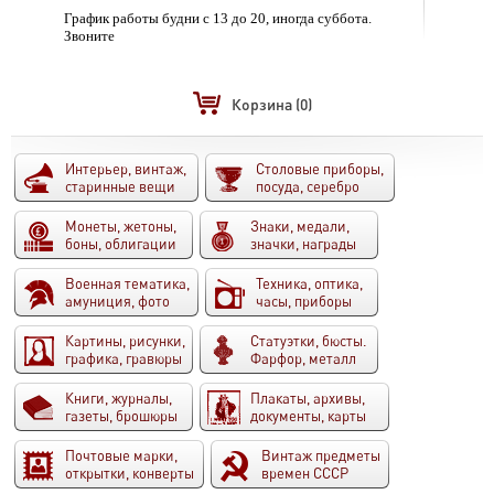
График работы будни с 13 до 20, иногда суббота.
Звоните
Корзина
(0)
Интерьер, винтаж,
Столовые приборы,
старинные вещи
посуда, серебро
Монеты, жетоны,
Знаки, медали,
боны, облигации
значки, награды
Военная тематика,
Техника, оптика,
амуниция, фото
часы, приборы
Картины, рисунки,
Статуэтки, бюсты.
графика, гравюры
Фарфор, металл
Книги, журналы,
Плакаты, архивы,
газеты, брошюры
документы, карты
Почтовые марки,
Винтаж предметы
открытки, конверты
времен СССР