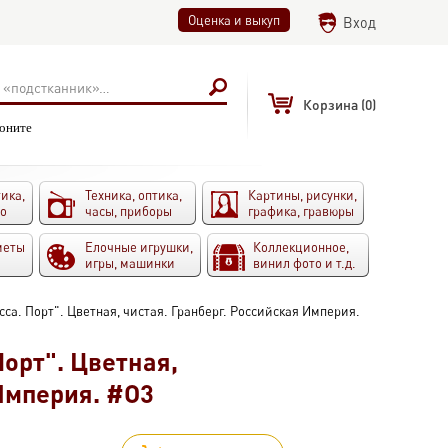
Оценка и выкуп
Вход
Корзина
(0)
воните
ика,
Техника, оптика,
Картины, рисунки,
то
часы, приборы
графика, гравюры
меты
Елочные игрушки,
Коллекционное,
игры, машинки
винил фото и т.д.
са. Порт". Цветная, чистая. Гранберг. Российская Империя.
орт". Цветная,
 Империя. #O3