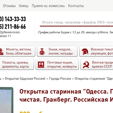
Отзывы
Юмор
Прием на комиссию
Контакты
3) 143-33-33
5) 211-86-66
.Дубининская,
График работы будни с 13 до 20, иногда суббота. З
ение 11
Монеты, жетоны,
Знаки, медали,
Военная темат
боны, облигации
значки, награды
амуниция, фо
Плакаты, архивы,
Почтовые марки,
Винтаж пред
документы, карты
открытки, конверты
времен СССР
ы
>
Открытки (Царская Россия)
>
Города России
>
Открытка старинная "Одес
Открытка старинная "Одесса. П
чистая. Гранберг. Российская