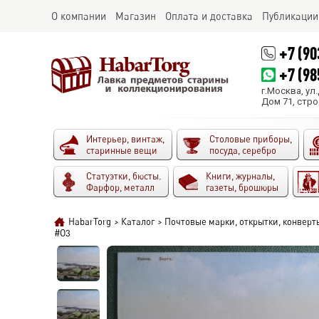
О компании
Магазин
Оплата и доставка
Публикации
+7 (90
+7 (98
г.Москва, ул
Дом 71, стро
Интерьер, винтаж,
Столовые приборы,
старинные вещи
посуда, серебро
Статуэтки, бюсты.
Книги, журналы,
Фарфор, металл
газеты, брошюры
HabarTorg
>
Каталог
>
Почтовые марки, открытки, конверт
#O3