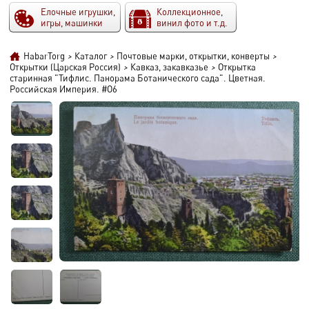
Елочные игрушки,
Коллекционное,
игры, машинки
винил фото и т.д.
HabarTorg
>
Каталог
>
Почтовые марки, открытки, конверты
>
Открытки (Царская Россия)
>
Кавказ, закавказье
>
Открытка
старинная "Тифлис. Панорама Ботанического сада". Цветная.
Российская Империя. #O6