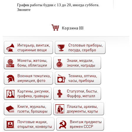
График работы будни с 13 до 20, иногда суббота.
Звоните
Корзина
(0)
Интерьер, винтаж,
Столовые приборы,
старинные вещи
посуда, серебро
Монеты, жетоны,
Знаки, медали,
боны, облигации
значки, награды
Военная тематика,
Техника, оптика,
амуниция, фото
часы, приборы
Картины, рисунки,
Статуэтки, бюсты.
графика, гравюры
Фарфор, металл
Книги, журналы,
Плакаты, архивы,
газеты, брошюры
документы, карты
Почтовые марки,
Винтаж предметы
открытки, конверты
времен СССР