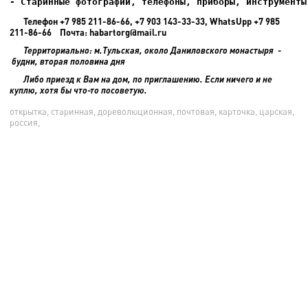
- Старинные фотографии, телефоны, приборы, инструменты
Телефон +7 985 211-86-66, +7 903 143-33-33, WhatsUpp +7 985
211-86-66 Почта: habartorg@mail.ru
Территориально: м.Тульская, около Даниловского монастыря -
будни, вторая половина дня
Либо приезд к Вам на дом, по приглашению. Если ничего и не
куплю, хотя бы что-то посоветую.
открытка, старинная, дореволюционная, почтовая, карточка, царская,
россия,