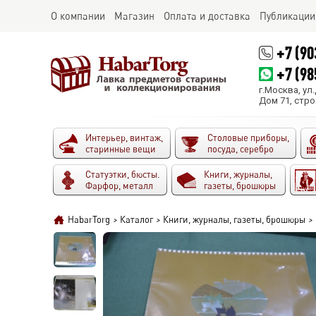
О компании
Магазин
Оплата и доставка
Публикации
+7 (90
+7 (98
г.Москва, ул
Дом 71, стро
Интерьер, винтаж,
Столовые приборы,
старинные вещи
посуда, серебро
Статуэтки, бюсты.
Книги, журналы,
Фарфор, металл
газеты, брошюры
HabarTorg
>
Каталог
>
Книги, журналы, газеты, брошюры
>