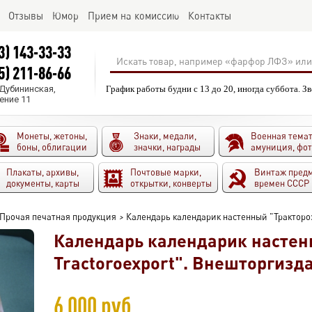
Отзывы
Юмор
Прием на комиссию
Контакты
3) 143-33-33
5) 211-86-66
.Дубининская,
График работы будни с 13 до 20, иногда суббота. З
ение 11
Монеты, жетоны,
Знаки, медали,
Военная темат
боны, облигации
значки, награды
амуниция, фо
Плакаты, архивы,
Почтовые марки,
Винтаж пред
документы, карты
открытки, конверты
времен СССР
Прочая печатная продукция
>
Календарь календарик настенный "Трактороэк
Календарь календарик настен
Tractoroexport". Внешторгиздат
6 000 руб.