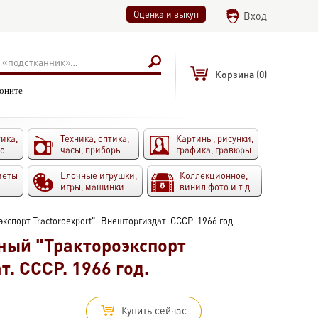
Оценка и выкуп
Вход
Корзина
(0)
воните
ика,
Техника, оптика,
Картины, рисунки,
то
часы, приборы
графика, гравюры
меты
Елочные игрушки,
Коллекционное,
игры, машинки
винил фото и т.д.
спорт Tractoroexport". Внешторгиздат. СССР. 1966 год.
ный "Трактороэкспорт
. СССР. 1966 год.
Купить сейчас