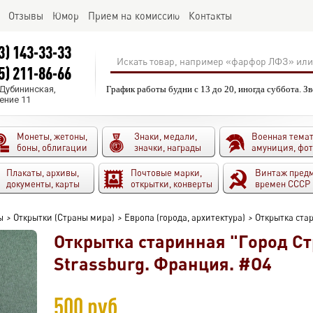
Отзывы
Юмор
Прием на комиссию
Контакты
3) 143-33-33
5) 211-86-66
.Дубининская,
График работы будни с 13 до 20, иногда суббота. З
ение 11
Монеты, жетоны,
Знаки, медали,
Военная темат
боны, облигации
значки, награды
амуниция, фо
Плакаты, архивы,
Почтовые марки,
Винтаж пред
документы, карты
открытки, конверты
времен СССР
ы
>
Открытки (Страны мира)
>
Европа (города, архитектура)
>
Открытка стар
Открытка старинная "Город Ст
Strassburg. Франция. #O4
500 руб.