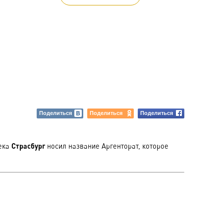
Поделиться
Поделиться
Поделиться
Страсбург
века
носил название Аргенторат, которое