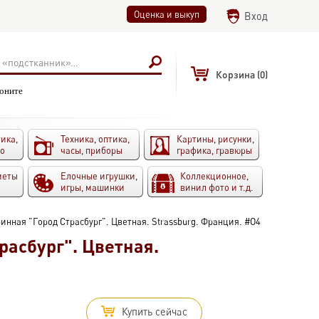
Оценка и выкуп
Вход
Корзина
(0)
воните
ика,
Техника, оптика,
Картины, рисунки,
то
часы, приборы
графика, гравюры
меты
Елочные игрушки,
Коллекционное,
игры, машинки
винил фото и т.д.
инная "Город Страсбург". Цветная. Strassburg. Франция. #O4
расбург". Цветная.
Купить сейчас