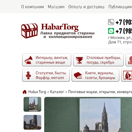
О компании
Магазин
Оплата и доставка
Публикации
+7 (90
+7 (98
г.Москва, ул
Дом 71, стро
Интерьер, винтаж,
Столовые приборы,
старинные вещи
посуда, серебро
Статуэтки, бюсты.
Книги, журналы,
Фарфор, металл
газеты, брошюры
HabarTorg
>
Каталог
>
Почтовые марки, открытки, конверт