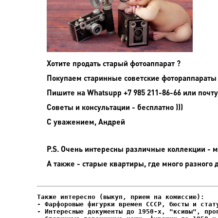
Хотите продать старый фотоаппарат ?
Покупаем старинные советские фотораппараты 
Пишите на
Whatsupp +7 985 211-86-66 или почту
Советы и консультации - бесплатно )))
С уважением, Андрей
P.S. Очень интересны различные коллекции - мо
А также - старые квартиры, где много разного 
- Фарфоровые фигурки времен СССР, бюсты и стату
- Интересные документы до 1950-х, "ксивы", проп