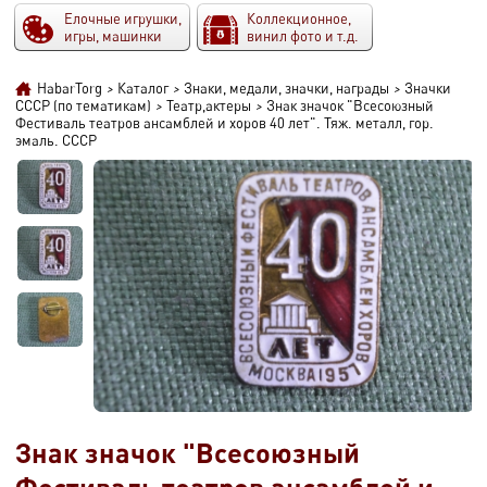
Елочные игрушки,
Коллекционное,
игры, машинки
винил фото и т.д.
HabarTorg
>
Каталог
>
Знаки, медали, значки, награды
>
Значки
СССР (по тематикам)
>
Театр,актеры
>
Знак значок "Всесоюзный
Фестиваль театров ансамблей и хоров 40 лет". Тяж. металл, гор.
эмаль. СССР
Знак значок "Всесоюзный
Фестиваль театров ансамблей и