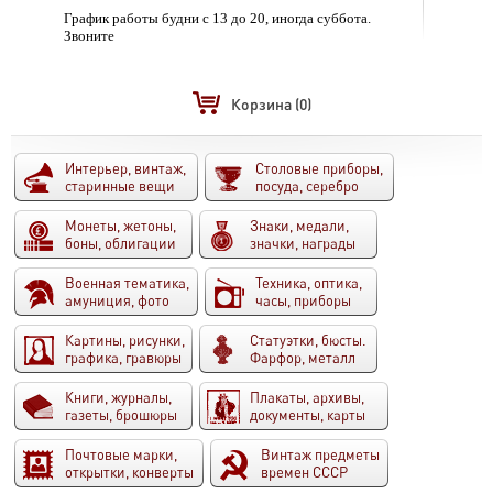
График работы будни с 13 до 20, иногда суббота.
Звоните
Корзина
(0)
Интерьер, винтаж,
Столовые приборы,
старинные вещи
посуда, серебро
Монеты, жетоны,
Знаки, медали,
боны, облигации
значки, награды
Военная тематика,
Техника, оптика,
амуниция, фото
часы, приборы
Картины, рисунки,
Статуэтки, бюсты.
графика, гравюры
Фарфор, металл
Книги, журналы,
Плакаты, архивы,
газеты, брошюры
документы, карты
Почтовые марки,
Винтаж предметы
открытки, конверты
времен СССР