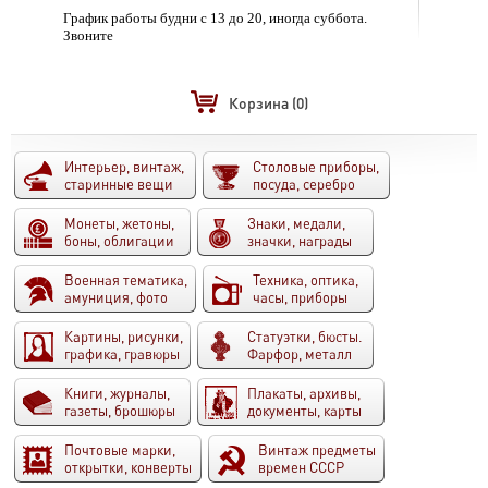
График работы будни с 13 до 20, иногда суббота.
Звоните
Корзина
(0)
Интерьер, винтаж,
Столовые приборы,
старинные вещи
посуда, серебро
Монеты, жетоны,
Знаки, медали,
боны, облигации
значки, награды
Военная тематика,
Техника, оптика,
амуниция, фото
часы, приборы
Картины, рисунки,
Статуэтки, бюсты.
графика, гравюры
Фарфор, металл
Книги, журналы,
Плакаты, архивы,
газеты, брошюры
документы, карты
Почтовые марки,
Винтаж предметы
открытки, конверты
времен СССР