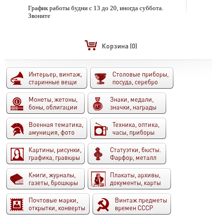
График работы будни с 13 до 20, иногда суббота.
Звоните
Корзина
(0)
Интерьер, винтаж,
Столовые приборы,
старинные вещи
посуда, серебро
Монеты, жетоны,
Знаки, медали,
боны, облигации
значки, награды
Военная тематика,
Техника, оптика,
амуниция, фото
часы, приборы
Картины, рисунки,
Статуэтки, бюсты.
графика, гравюры
Фарфор, металл
Книги, журналы,
Плакаты, архивы,
газеты, брошюры
документы, карты
Почтовые марки,
Винтаж предметы
открытки, конверты
времен СССР