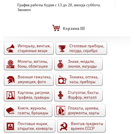
График работы будни с 13 до 20, иногда суббота.
Звоните
Корзина
(0)
Интерьер, винтаж,
Столовые приборы,
старинные вещи
посуда, серебро
Монеты, жетоны,
Знаки, медали,
боны, облигации
значки, награды
Военная тематика,
Техника, оптика,
амуниция, фото
часы, приборы
Картины, рисунки,
Статуэтки, бюсты.
графика, гравюры
Фарфор, металл
Книги, журналы,
Плакаты, архивы,
газеты, брошюры
документы, карты
Почтовые марки,
Винтаж предметы
открытки, конверты
времен СССР