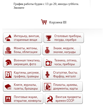
График работы будни с 13 до 20, иногда суббота.
Звоните
Корзина
(0)
Интерьер, винтаж,
Столовые приборы,
старинные вещи
посуда, серебро
Монеты, жетоны,
Знаки, медали,
боны, облигации
значки, награды
Военная тематика,
Техника, оптика,
амуниция, фото
часы, приборы
Картины, рисунки,
Статуэтки, бюсты.
графика, гравюры
Фарфор, металл
Книги, журналы,
Плакаты, архивы,
газеты, брошюры
документы, карты
Почтовые марки,
Винтаж предметы
открытки, конверты
времен СССР