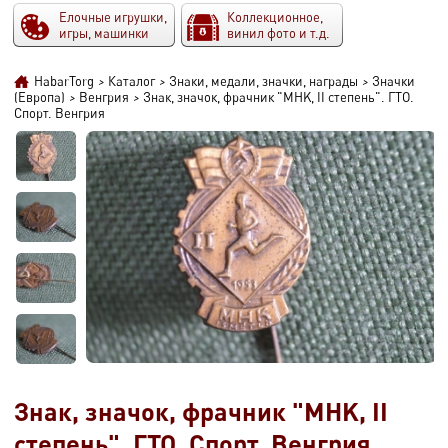
Елочные игрушки,
Коллекционное,
игры, машинки
винил фото и т.д.
HabarTorg
>
Каталог
>
Знаки, медали, значки, награды
>
Значки
(Европа)
>
Венгрия
>
Знак, значок, фрачник "MHK, II степень". ГТО.
Спорт. Венгрия
Знак, значок, фрачник "MHK, II
степень". ГТО. Спорт. Венгрия