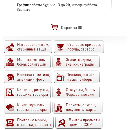
График работы будни с 13 до 20, иногда суббота.
Звоните
Корзина
(0)
Интерьер, винтаж,
Столовые приборы,
старинные вещи
посуда, серебро
Монеты, жетоны,
Знаки, медали,
боны, облигации
значки, награды
Военная тематика,
Техника, оптика,
амуниция, фото
часы, приборы
Картины, рисунки,
Статуэтки, бюсты.
графика, гравюры
Фарфор, металл
Книги, журналы,
Плакаты, архивы,
газеты, брошюры
документы, карты
Почтовые марки,
Винтаж предметы
открытки, конверты
времен СССР