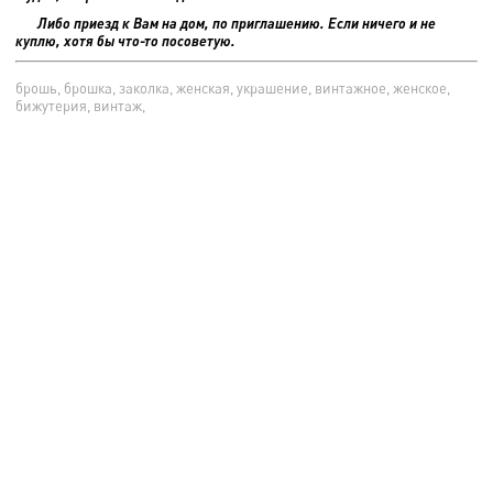
Либо приезд к Вам на дом, по приглашению. Если ничего и не
куплю, хотя бы что-то посоветую.
брошь, брошка, заколка, женская, украшение, винтажное, женское,
бижутерия, винтаж,