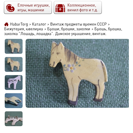
Елочные игрушки,
Коллекционное,
игры, машинки
винил фото и т.д.
HabarTorg
>
Каталог
>
Винтаж предметы времен СССР
>
Бижутерия, ювелирка
>
Броши, брошки, заколки
>
Брошь, брошка,
заколка "Лошадь, лошадка". Дамское украшение, винтаж.