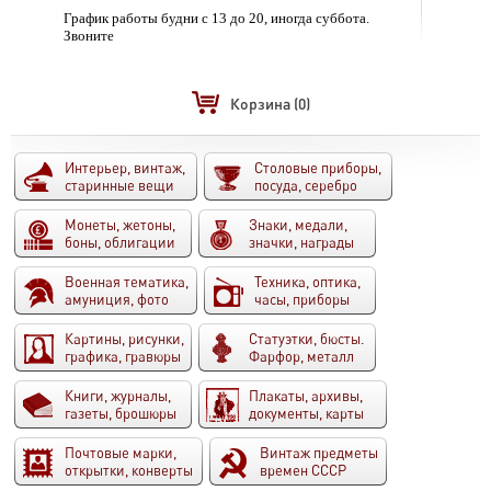
График работы будни с 13 до 20, иногда суббота.
Звоните
Корзина
(0)
Интерьер, винтаж,
Столовые приборы,
старинные вещи
посуда, серебро
Монеты, жетоны,
Знаки, медали,
боны, облигации
значки, награды
Военная тематика,
Техника, оптика,
амуниция, фото
часы, приборы
Картины, рисунки,
Статуэтки, бюсты.
графика, гравюры
Фарфор, металл
Книги, журналы,
Плакаты, архивы,
газеты, брошюры
документы, карты
Почтовые марки,
Винтаж предметы
открытки, конверты
времен СССР